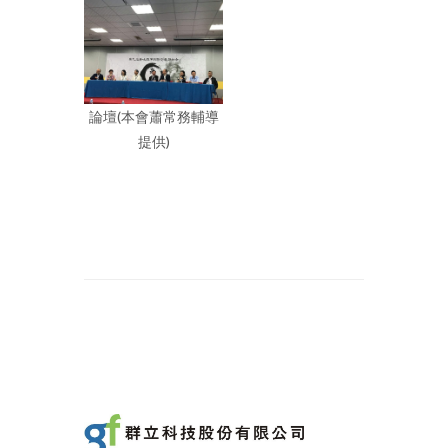
論壇(本會蕭常務輔導
提供)