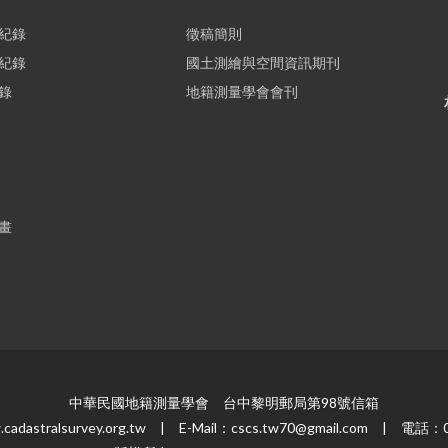
紀錄
徵稿簡則
紀錄
國土測繪與空間資訊期刊
錄
地籍測量學會會刊
畫
中華民國地籍測量學會 台中黎明郵局第98號信箱
dastralsurvey.org.tw | E-Mail：cscs.tw70@gmail.com | 電話：