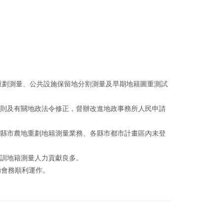
地重劃測量、公共設施保留地分割測量及早期地籍圖重測試
規則及有關地政法令修正，督辦改進地政事務所人民申請
各縣市農地重劃地籍測量業務、各縣市都市計畫區內未登
培訓地籍測量人力貢獻良多。
助會務順利運作。