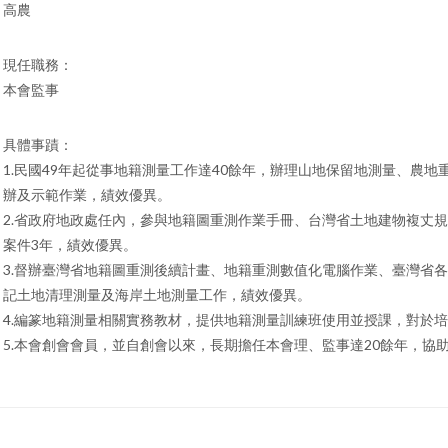
高農
現任職務：
本會監事
具體事蹟：
1.民國49年起從事地籍測量工作達40餘年，辦理山地保留地測量、農
辦及示範作業，績效優異。
2.省政府地政處任內，參與地籍圖重測作業手冊、台灣省土地建物複丈
案件3年，績效優異。
3.督辦臺灣省地籍圖重測後續計畫、地籍重測數值化電腦作業、臺灣省
記土地清理測量及海岸土地測量工作，績效優異。
4.編篆地籍測量相關實務教材，提供地籍測量訓練班使用並授課，對於
5.本會創會會員，並自創會以來，長期擔任本會理、監事達20餘年，協