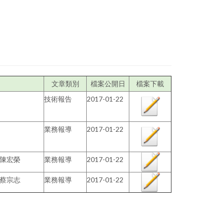
文章類別
檔案公開日
檔案下載
技術報告
2017-01-22
業務報導
2017-01-22
陳宏榮
業務報導
2017-01-22
蔡宗志
業務報導
2017-01-22